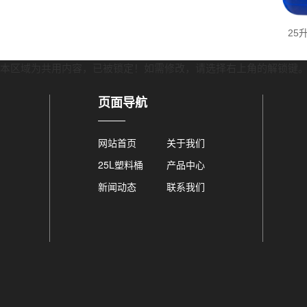
料桶生产厂家
塑料桶
25
本区域为共用内容，已被锁定！如需修改，请选择右上角的
解锁键
页面导航
网站首页
关于我们
25L塑料桶
产品中心
新闻动态
联系我们